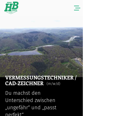
VERMESSUNGSTECHNIKER /
CAD-ZEICHNER
(m/w/d)
Du machst den
Unterschied zwischen
„ungefähr“ und „passt
perfekt“.