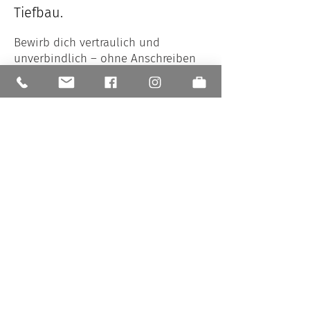
Tiefbau.
Bewirb dich vertraulich und
unverbindlich – ohne Anschreiben
und Papierkram!
Wenn du mir deine Kontaktdaten
hinterlässt, rufe ich dich kurzfristig
zurück.
Laura Lehde
Personal
Telefon:
05775 96893-0
Schreib mir eine Mail!